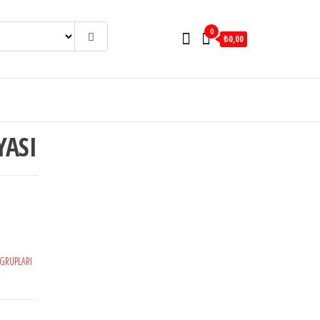
0
₺0,00
YASI
GRUPLARI