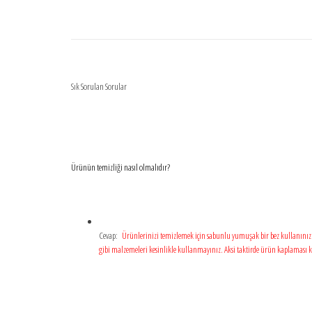
Sık Sorulan Sorular
Ürünün temizliği nasıl olmalıdır?
Cevap:
Ürünlerinizi temizlemek için sabunlu yumuşak bir bez kullanınız. 
gibi malzemeleri kesinlikle kullanmayınız. Aksi taktirde ürün kaplaması ki