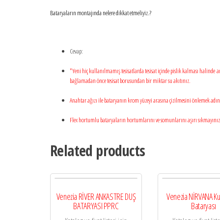
Bataryaların montajında nelere dikkat etmeliyiz.?
Cevap:
*Yeni hiç kullanılmamış tesisatlarda tesisat içinde pislik kalması halinde
bağlamadan önce tesisat borusundan bir miktar su akıtınız.
Anahtar ağızı ile bataryanın krom yüzeyi arasına çizilmesini önlemek adına 
Flex hortumlu bataryaların hortumlarını ve somunlarını aşırı sıkmayınız
Related products
Venezia RİVER ANKASTRE DUŞ
Venezia NİRVANA Ku
BATARYASI PPRC
Bataryası