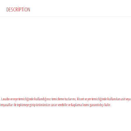
DESCRIPTION
Lavabo ve evye temizliğinde kullandığınız temizleme tuzlarını, klozet ve yer temizliğinde kullanılan asit vey
myasallar ile tepkimeye girip ürününüze zarar verebilir ve kaplama kısmı garanti dışı kalır.