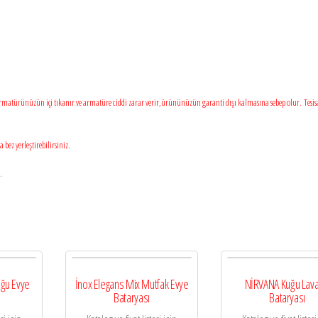
 armatürünüzün içi tıkanır ve armatüre ciddi zarar verir,ürününüzün garanti dışı kalmasına sebep olur. Tesis
bez yerleştirebilirsiniz.
.
ğu Evye
İnox Elegans Mix Mutfak Evye
NİRVANA Kuğu Lav
Bataryası
Bataryası