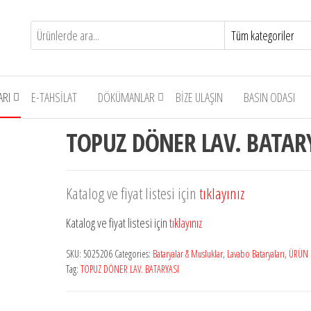
ARI
E-TAHSILAT
DÖKÜMANLAR
BIZE ULAŞIN
BASIN ODASI
TOPUZ DÖNER LAV. BATAR
Katalog ve fiyat listesi için
tıklayınız
Katalog ve fiyat listesi için
tıklayınız
SKU:
5025206
Categories:
Bataryalar & Musluklar
,
Lavabo Bataryaları
,
ÜRÜN 
Tag:
TOPUZ DÖNER LAV. BATARYASI