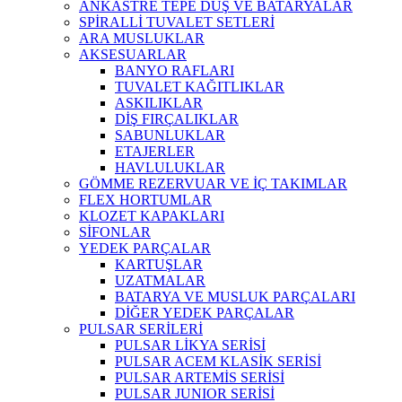
ANKASTRE TEPE DUŞ VE BATARYALAR
SPİRALLİ TUVALET SETLERİ
ARA MUSLUKLAR
AKSESUARLAR
BANYO RAFLARI
TUVALET KAĞITLIKLAR
ASKILIKLAR
DİŞ FIRÇALIKLAR
SABUNLUKLAR
ETAJERLER
HAVLULUKLAR
GÖMME REZERVUAR VE İÇ TAKIMLAR
FLEX HORTUMLAR
KLOZET KAPAKLARI
SİFONLAR
YEDEK PARÇALAR
KARTUŞLAR
UZATMALAR
BATARYA VE MUSLUK PARÇALARI
DİĞER YEDEK PARÇALAR
PULSAR SERİLERİ
PULSAR LİKYA SERİSİ
PULSAR ACEM KLASİK SERİSİ
PULSAR ARTEMİS SERİSİ
PULSAR JUNIOR SERİSİ