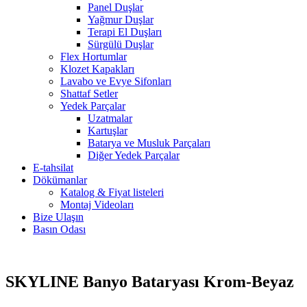
Panel Duşlar
Yağmur Duşlar
Terapi El Duşları
Sürgülü Duşlar
Flex Hortumlar
Klozet Kapakları
Lavabo ve Evye Sifonları
Shattaf Setler
Yedek Parçalar
Uzatmalar
Kartuşlar
Batarya ve Musluk Parçaları
Diğer Yedek Parçalar
E-tahsilat
Dökümanlar
Katalog & Fiyat listeleri
Montaj Videoları
Bize Ulaşın
Basın Odası
SKYLINE Banyo Bataryası Krom-Beyaz