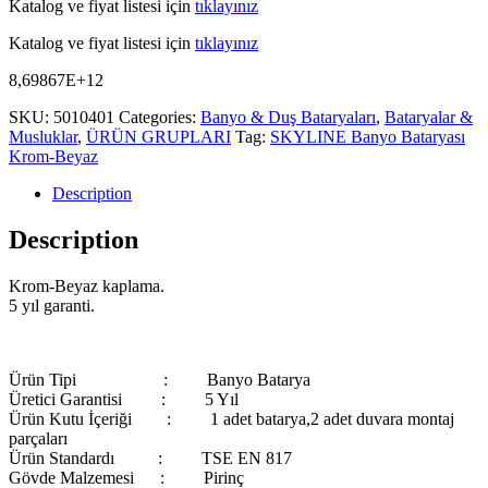
Katalog ve fiyat listesi için
tıklayınız
Katalog ve fiyat listesi için
tıklayınız
8,69867E+12
SKU:
5010401
Categories:
Banyo & Duş Bataryaları
,
Bataryalar &
Musluklar
,
ÜRÜN GRUPLARI
Tag:
SKYLINE Banyo Bataryası
Krom-Beyaz
Description
Description
Krom-Beyaz kaplama.
5 yıl garanti.
Ürün Tipi
: Banyo Batarya
Üretici Garantisi : 5 Yıl
Ürün Kutu İçeriği
: 1 adet batarya,2 adet duvara montaj
parçaları
Ürün Standardı : TSE EN 817
Gövde Malzemesi : Pirinç