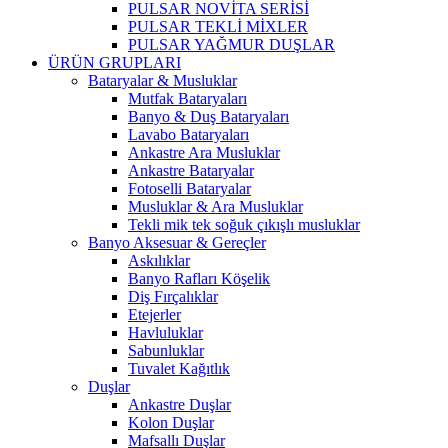
PULSAR NOVİTA SERİSİ
PULSAR TEKLİ MİXLER
PULSAR YAĞMUR DUŞLAR
ÜRÜN GRUPLARI
Bataryalar & Musluklar
Mutfak Bataryaları
Banyo & Duş Bataryaları
Lavabo Bataryaları
Ankastre Ara Musluklar
Ankastre Bataryalar
Fotoselli Bataryalar
Musluklar & Ara Musluklar
Tekli mik tek soğuk çıkışlı musluklar
Banyo Aksesuar & Gereçler
Askılıklar
Banyo Rafları Köşelik
Diş Fırçalıklar
Etejerler
Havluluklar
Sabunluklar
Tuvalet Kağıtlık
Duşlar
Ankastre Duşlar
Kolon Duşlar
Mafsallı Duşlar