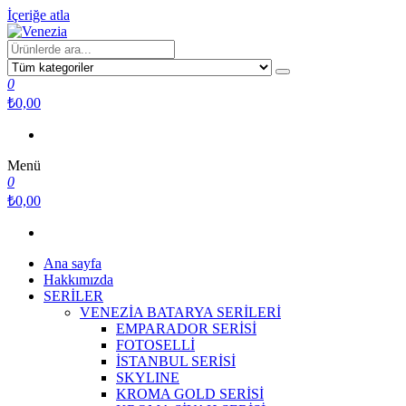
İçeriğe atla
Venezia
Yaşam için tasarlandı
0
₺0,00
Menü
0
₺0,00
Ana sayfa
Hakkımızda
SERİLER
VENEZİA BATARYA SERİLERİ
EMPARADOR SERİSİ
FOTOSELLİ
İSTANBUL SERİSİ
SKYLINE
KROMA GOLD SERİSİ