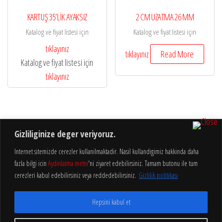
KARTUŞ 35’LİK AYAKSIZ
2 CM UZATMA 26 MM
Katalog ve fiyat listesi için
Katalog ve fiyat listesi için
tıklayınız
tıklayınız
Read More
Katalog ve fiyat listesi için
tıklayınız
Gizliliginize deger veriyoruz.
Internet sitemizde cerezler kullanilmaktadir. Nasil kullandigimiz hakkinda daha
fazla bilgi icin
Aydinlatma metni
'ni ziyaret edebilirsiniz. Tamam butonu ile tum
Aydınlatma
Gizlilik
cerezleri kabul edebilirsiniz veya reddedebilirsiniz.
Gizlilik politikası
Hakkımızda
Metni
Politikası
Hepsini kabul et