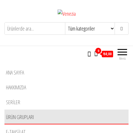
İçeriğe
atla
Venezia
Yaşam için tasarlandı
0
₺0,00
Menü
ANA SAYFA
HAKKIMIZDA
SERİLER
ÜRÜN GRUPLARI
E-TAHSILAT