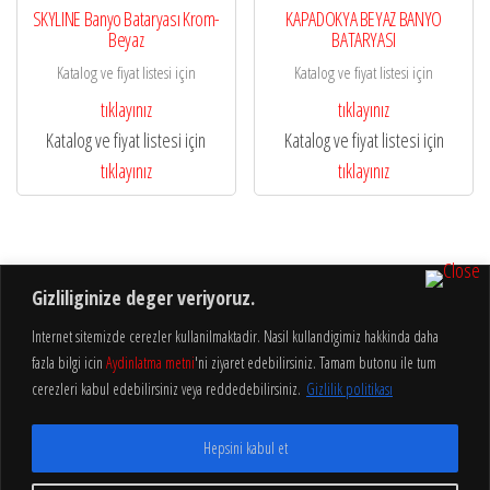
SKYLINE Banyo Bataryası Krom-
KAPADOKYA BEYAZ BANYO
Beyaz
BATARYASI
Katalog ve fiyat listesi için
Katalog ve fiyat listesi için
tıklayınız
tıklayınız
Katalog ve fiyat listesi için
Katalog ve fiyat listesi için
tıklayınız
tıklayınız
Gizliliginize deger veriyoruz.
Internet sitemizde cerezler kullanilmaktadir. Nasil kullandigimiz hakkinda daha
fazla bilgi icin
Aydinlatma metni
'ni ziyaret edebilirsiniz. Tamam butonu ile tum
Aydınlatma
Gizlilik
cerezleri kabul edebilirsiniz veya reddedebilirsiniz.
Gizlilik politikası
Hakkımızda
Metni
Politikası
Hepsini kabul et