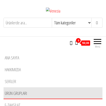
İçeriğe
atla
Venezia
Yaşam için tasarlandı
0
₺0,00
Menü
ANA SAYFA
HAKKIMIZDA
SERİLER
ÜRÜN GRUPLARI
E-TAHSILAT