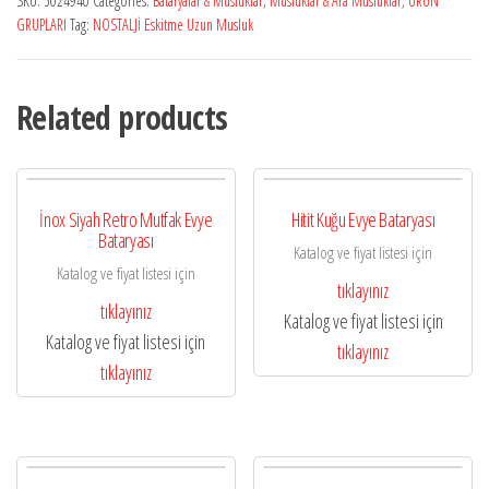
SKU:
5024940
Categories:
Bataryalar & Musluklar
,
Musluklar & Ara Musluklar
,
ÜRÜN
GRUPLARI
Tag:
NOSTALJİ Eskitme Uzun Musluk
Related products
İnox Siyah Retro Mutfak Evye
Hitit Kuğu Evye Bataryası
Bataryası
Katalog ve fiyat listesi için
Katalog ve fiyat listesi için
tıklayınız
tıklayınız
Katalog ve fiyat listesi için
Katalog ve fiyat listesi için
tıklayınız
tıklayınız