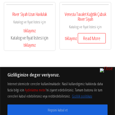
River Siyah Uzun Havluluk
Venezia Tuvalet Kağıtlık Çubuk
River Siyah
Katalog ve fiyat listesi için
Katalog ve fiyat listesi için
tıklayınız
Katalog ve fiyat listesi için
tıklayınız
Read More
tıklayınız
Gizliliginize deger veriyoruz.
Internet sitemizde cerezler kullanilmaktadir. Nasil kullandigimiz hakkinda daha
fazla bilgi icin
Aydinlatma metni
'ni ziyaret edebilirsiniz. Tamam butonu ile tum
Aydınlatma
Gizlilik
cerezleri kabul edebilirsiniz veya reddedebilirsiniz.
Gizlilik politikası
Hakkımızda
Metni
Politikası
Hepsini kabul et