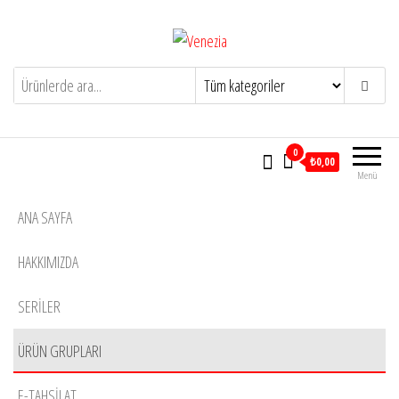
İçeriğe
atla
Venezia
Yaşam için tasarlandı
0
₺0,00
Menü
ANA SAYFA
HAKKIMIZDA
SERİLER
ÜRÜN GRUPLARI
E-TAHSILAT