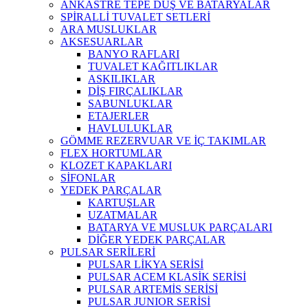
ANKASTRE TEPE DUŞ VE BATARYALAR
SPİRALLİ TUVALET SETLERİ
ARA MUSLUKLAR
AKSESUARLAR
BANYO RAFLARI
TUVALET KAĞITLIKLAR
ASKILIKLAR
DİŞ FIRÇALIKLAR
SABUNLUKLAR
ETAJERLER
HAVLULUKLAR
GÖMME REZERVUAR VE İÇ TAKIMLAR
FLEX HORTUMLAR
KLOZET KAPAKLARI
SİFONLAR
YEDEK PARÇALAR
KARTUŞLAR
UZATMALAR
BATARYA VE MUSLUK PARÇALARI
DİĞER YEDEK PARÇALAR
PULSAR SERİLERİ
PULSAR LİKYA SERİSİ
PULSAR ACEM KLASİK SERİSİ
PULSAR ARTEMİS SERİSİ
PULSAR JUNIOR SERİSİ