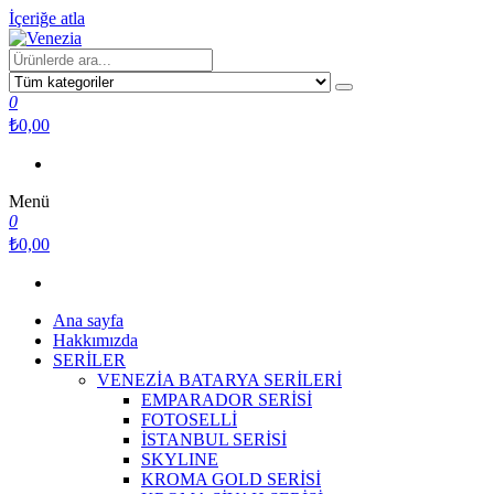
İçeriğe atla
Venezia
Yaşam için tasarlandı
0
₺0,00
Menü
0
₺0,00
Ana sayfa
Hakkımızda
SERİLER
VENEZİA BATARYA SERİLERİ
EMPARADOR SERİSİ
FOTOSELLİ
İSTANBUL SERİSİ
SKYLINE
KROMA GOLD SERİSİ