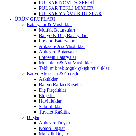
PULSAR NOVİTA SERİSİ
PULSAR TEKLİ MİXLER
PULSAR YAĞMUR DUŞLAR
ÜRÜN GRUPLARI
Bataryalar & Musluklar
Mutfak Bataryaları
Banyo & Duş Bataryaları
Lavabo Bataryaları
Ankastre Ara Musluklar
Ankastre Bataryalar
Fotoselli Bataryalar
Musluklar & Ara Musluklar
Tekli mik tek soğuk çıkışlı musluklar
Banyo Aksesuar & Gereçler
Askılıklar
Banyo Rafları Köşelik
Diş Fırçalıklar
Etejerler
Havluluklar
Sabunluklar
Tuvalet Kağıtlık
Duşlar
Ankastre Duşlar
Kolon Duşlar
Mafsallı Duşlar