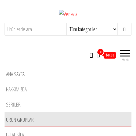
İçeriğe
atla
Venezia
Yaşam için tasarlandı
0
₺0,00
Menü
ANA SAYFA
HAKKIMIZDA
SERİLER
ÜRÜN GRUPLARI
E-TAHSILAT